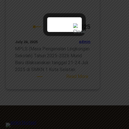
MPLS 2025
admin
July 24, 2025
MPLS (Masa Pengenalan Lingkungan
Sekolah) Tahun 2025-2026 Murid
Baru dilaksanakan tanggal 21-24 Juli
2025 di SMKN 1 Kuta Selatan.
:
Read More
MPLS
2025