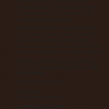
pendidikan kejuruan bukan sekadar tentang
keterampilan teknis, tetapi juga tentang membentuk
karakter yang berdaya saing global namun tetap
berpijak pada nilai-nilai budaya lokal.
Website ini kami hadirkan sebagai jendela informasi
bagi calon siswa, orang tua, industri, dan masyarakat
luas untuk mengenal lebih dekat profil sekolah,
berbagai kompetensi keahlian yang kami miliki, serta
prestasi yang telah diraih oleh putra-putri terbaik kami.
Mari bersama-sama bersinergi menciptakan masa
depan gemilang bagi generasi emas Indonesia.
SMK
Bisa, SMK Hebat!
Om Shanti, Shanti, Shanti Om.
Salam hangat,
Kepala SMKN 1 Kuta Selatan
Drs.I Nyoman Supartha,M.Pd