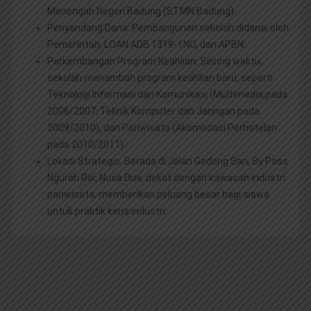
Menengah Negeri Badung (STMN Badung).
Penyandang Dana: Pembangunan sekolah didanai oleh
Pemerintah, LOAN ADB 1319- I NO, dan APBN.
Perkembangan Program Keahlian: Seiring waktu,
sekolah menambah program keahlian baru, seperti
Teknologi Informasi dan Komunikasi (Multimedia pada
2006/2007, Teknik Komputer dan Jaringan pada
2009/2010), dan Pariwisata (Akomodasi Perhotelan
pada 2010/2011).
Lokasi Strategis: Berada di Jalan Gedong Sari, By Pass
Ngurah Rai, Nusa Dua, dekat dengan kawasan industri
pariwisata, memberikan peluang besar bagi siswa
untuk praktik kerja industri.