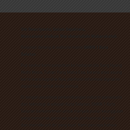
Om Swastyastu,
Salam Sejahtera,
Wassalamu’alaikum Warahmatullahi Wabarakatuh.
Selamat datang di website resmi
SMKN 1 Kuta
Selatan
.
Puji syukur kami panjatkan ke hadapan Ida Sang Hyang
Widhi Wasa, Tuhan Yang Maha Esa, karena atas asung
kerta wara nugraha-Nya, platform informasi digital ini
dapat hadir untuk Anda semua.
Di tengah pesatnya perkembangan industri pariwisata
dan teknologi di wilayah Kuta Selatan, SMKN 1 Kuta
Selatan berkomitmen untuk menjadi pusat keunggulan
yang mencetak generasi muda profesional, kreatif,
dan memiliki jati diri yang kuat. Kami percaya bahwa