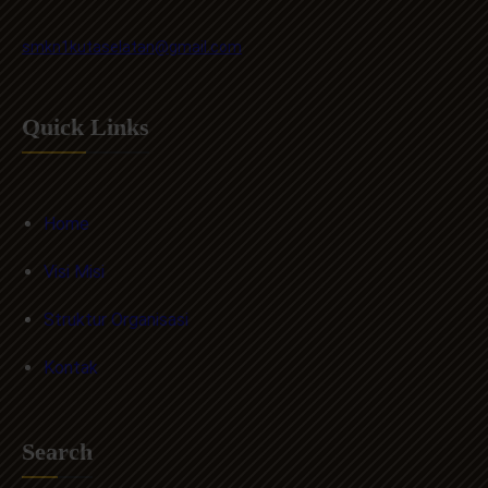
smkn1kutaselatan@gmail.com
Quick Links
Home
Visi Misi
Struktur Organisasi
Kontak
Search