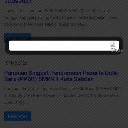
2026/2027
Jadwal Pelaksanaan PPDB SMA & SMK 2026/2027 Catat
tanggal-tanggal penting berikut agar tidak ketinggalan proses
pendaftaran! Proses seleksi dibagi menjadi …
Read More
SPMB 2026
Panduan Singkat Penerimaan Peserta Didik
Baru (PPDB) SMKN 1 Kuta Selatan
Panduan Singkat Penerimaan Peserta Didik Baru (PPDB) SMKN
1 Kuta Selatan Penerimaan murid baru SMKN 1 Kuta Selatan
2026 dibagi …
Read More