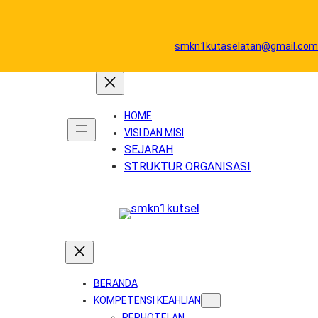
Skip
to
content
smkn1kutaselatan@gmail.com
HOME
VISI DAN MISI
SEJARAH
STRUKTUR ORGANISASI
BERANDA
KOMPETENSI KEAHLIAN
PERHOTELAN