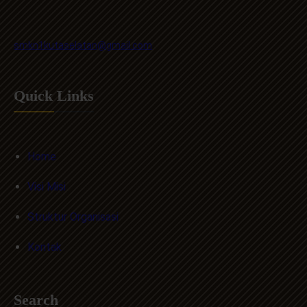
smkn1kutaselatan@gmail.com
Quick Links
Home
Visi Misi
Struktur Organisasi
Kontak
Search