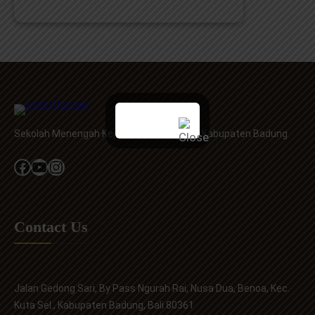
SMKN
1
Kuta
Selatan
Melepas
723
Lulusan
Terbaik
Sekolah Menengah Kejuruan Provinsi Bali, Kabupaten Badung
Angkatan
2026
Facebook
YouTube
Instagram
Contact Us
Jalan Gedong Sari, By Pass Ngurah Rai, Nusa Dua, Benoa, Kec.
Kuta Sel., Kabupaten Badung, Bali 80361