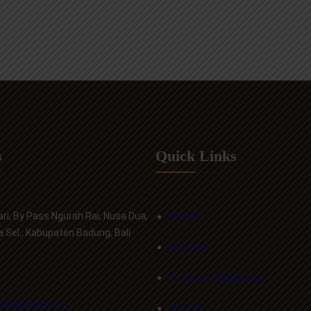
s
Quick Links
ri, By Pass Ngurah Rai, Nusa Dua,
Home
a Sel., Kabupaten Badung, Bali
Visi Misi
Struktur Organisasi
tan@gmail.com
Kontak