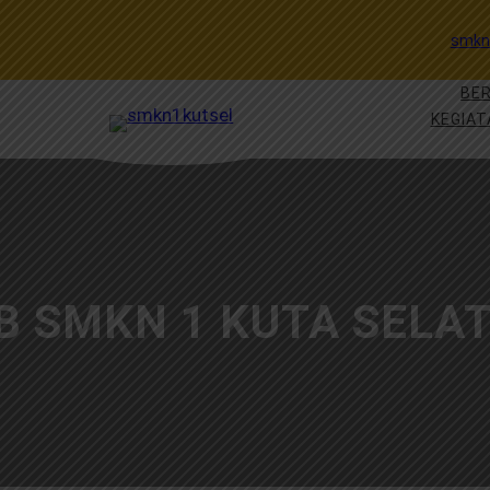
smkn
BE
KEGIAT
B SMKN 1 KUTA SELA