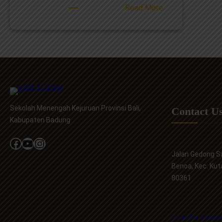
:
Read More
Penerimaan
Peserta
Didik
Baru
(PPDB)
SMKN
1
Kuta
Sekolah Menengah Kejuruan Provinsi Bali,
Contact U
Selatan
Kabupaten Badung
Tahun
Pelajaran
Facebook
YouTube
Instagram
2026/2027
Jalan Gedong Sa
Benoa, Kec. Kut
80361
smkn1kutasela