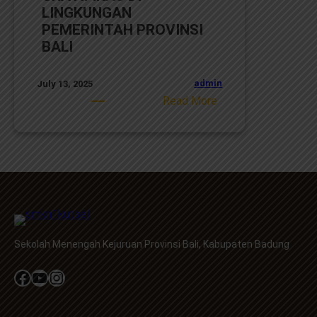
LINGKUNGAN
PEMERINTAH PROVINSI
BALI
admin
July 13, 2025
:
Read More
SE
TENTANG
PENCEGAHAN
KORUPSI
DAN
PENGENDALIAN
GRATIFIKAS
DI
Sekolah Menengah Kejuruan Provinsi Bali, Kabupaten Badung
LINGKUNGAN
PEMERINTAH
Facebook
YouTube
Instagram
PROVINSI
BALI