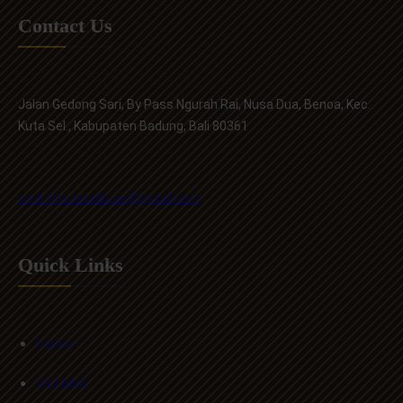
Contact Us
Jalan Gedong Sari, By Pass Ngurah Rai, Nusa Dua, Benoa, Kec.
Kuta Sel., Kabupaten Badung, Bali 80361
smkn1kutaselatan@gmail.com
Quick Links
Home
Visi Misi