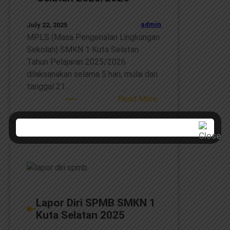
admin
July 22, 2025
MPLS (Masa Pengenalan Lingkungan
Sekolah) SMKN 1 Kuta Selatan
Tahun Pelajaran 2025/2026
dilaksanakan selama 5 hari, mulai dari
tanggal 21…
:
Read More
MPLS
SMKN
1
Kuta
Selatan
2025/2026
Lapor Diri SPMB SMKN 1
Kuta Selatan 2025