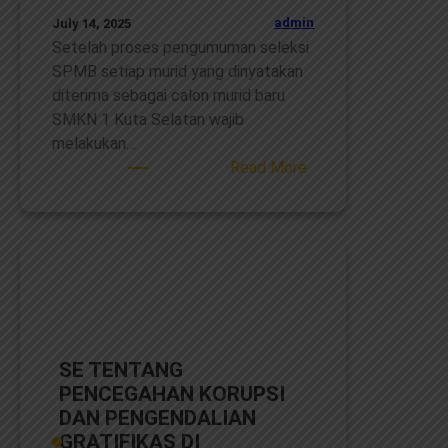
admin
July 14, 2025
Setelah proses pengumuman seleksi
SPMB setiap murid yang dinyatakan
diterima sebagai calon murid baru
SMKN 1 Kuta Selatan wajib
melakukan…
:
Read More
Lapor
Diri
SPMB
SMKN
1
Kuta
Selatan
2025
SE TENTANG
PENCEGAHAN KORUPSI
DAN PENGENDALIAN
GRATIFIKAS DI