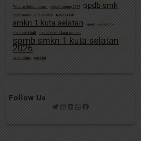
ppdb smk
Peserta Kelas Industri
porjar badung 2026
ppdb smkn 1 kuta selatan
Rotary Club
smkn 1 kuta selatan
spmb
spmb smk
spmb smk bali
spmb smkn 1 kuta selatan
spmb smkn 1 kuta selatan
2026
tolak peluru
tumbler
Follow Us
Twitter
Instagram
LinkedIn
WhatsApp
Facebook