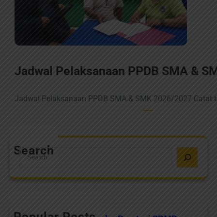
Jadwal Pelaksanaan PPDB SMA & S
Jadwal Pelaksanaan PPDB SMA & SMK 2026/2027 Catat ta
Search
S
e
a
r
c
h
Popular Posts