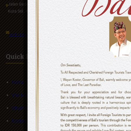
Jalan Gedong Sari, By Pass Ngurah Rai, Nusa Dua, Benoa, Kec.
Kuta Sel., Kabupaten Badung, Bali 80361
smkn1kutaselatan@gmail.com
Quick Links
Home
Visi Misi
Struktur Organisasi
Kontak