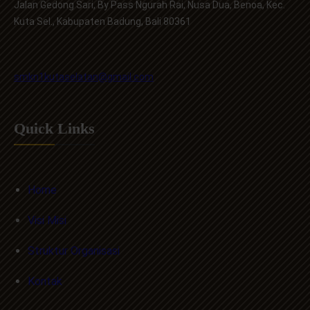
Jalan Gedong Sari, By Pass Ngurah Rai, Nusa Dua, Benoa, Kec.
Kuta Sel., Kabupaten Badung, Bali 80361
smkn1kutaselatan@gmail.com
Quick Links
Home
Visi Misi
Struktur Organisasi
Kontak