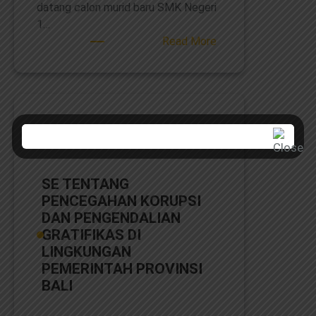
datang calon murid baru SMK Negeri
1…
:
Read More
Penerimaan
Peserta
Didik
Baru
(PPDB)
SMKN
1
Kuta
SE TENTANG
Selatan
PENCEGAHAN KORUPSI
Tahun
DAN PENGENDALIAN
Pelajaran
GRATIFIKAS DI
2026/2027
LINGKUNGAN
PEMERINTAH PROVINSI
BALI