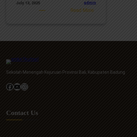
admin
July 13, 2025
:
Read More
SE
TENTANG
PENCEGAHAN
KORUPSI
DAN
PENGENDALIAN
GRATIFIKAS
DI
Sekolah Menengah Kejuruan Provinsi Bali, Kabupaten Badung
LINGKUNGAN
PEMERINTAH
Facebook
YouTube
Instagram
PROVINSI
BALI
Contact Us