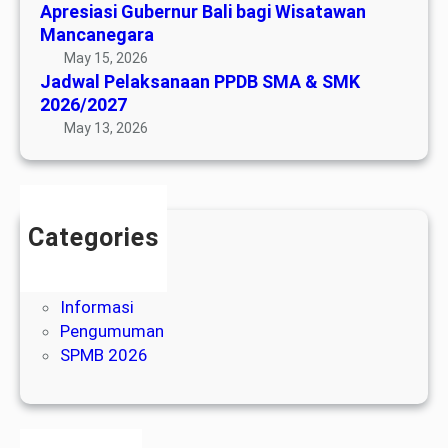
s
Apresiasi Gubernur Bali bagi Wisatawan
2
u
a
Mancanegara
0
k
n
May 15, 2026
2
D
a
Jadwal Pelaksanaan PPDB SMA & SMK
6
u
a
2026/2027
n
n
May 13, 2026
i
P
a
P
:
D
A
B
Categories
p
S
Agenda
r
M
Berita
e
A
Informasi
s
&
Pengumuman
i
S
SPMB 2026
a
M
s
K
i
2
G
0