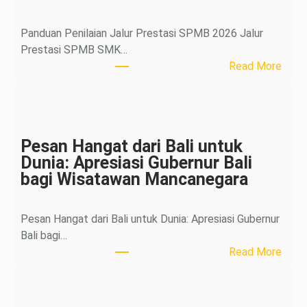
Panduan Penilaian Jalur Prestasi SPMB 2026 Jalur
Prestasi SPMB SMK…
:
Read More
P
a
n
d
Pesan Hangat dari Bali untuk
u
Dunia: Apresiasi Gubernur Bali
a
bagi Wisatawan Mancanegara
n
P
e
Pesan Hangat dari Bali untuk Dunia: Apresiasi Gubernur
n
Bali bagi…
i
:
Read More
l
P
a
e
i
s