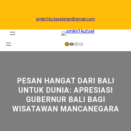
Skip
to
content
smkn1kutaselatan@gmail.com
Facebook
YouTube
Instagram
Mail
PESAN HANGAT DARI BALI
UNTUK DUNIA: APRESIASI
GUBERNUR BALI BAGI
WISATAWAN MANCANEGARA