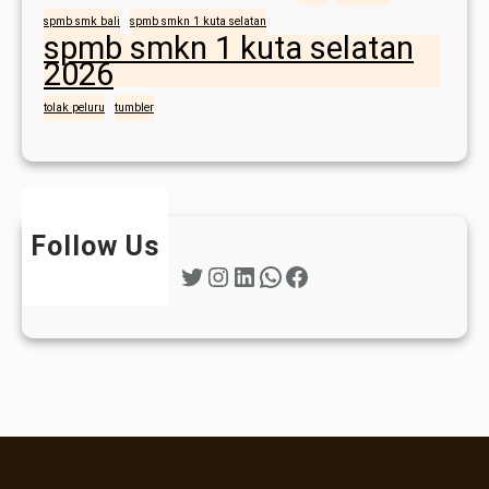
t
spmb smk bali
spmb smkn 1 kuta selatan
spmb smkn 1 kuta selatan
a
2026
w
a
tolak peluru
tumbler
n
M
a
n
c
Follow Us
a
Twitter
Instagram
LinkedIn
WhatsApp
Facebook
n
e
g
a
r
a