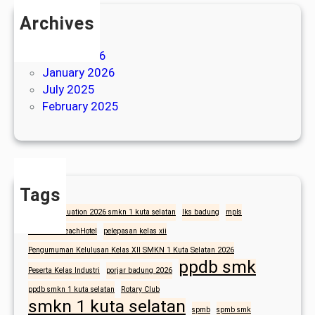
u
2
Archives
b
6
e
May 2026
/
r
March 2026
2
n
January 2026
0
u
July 2025
2
r
February 2025
7
B
a
l
i
b
Tags
a
anbk
graduation 2026 smkn 1 kuta selatan
lks badung
mpls
g
NusaDuaBeachHotel
pelepasan kelas xii
i
Pengumuman Kelulusan Kelas XII SMKN 1 Kuta Selatan 2026
W
ppdb smk
Peserta Kelas Industri
porjar badung 2026
i
s
ppdb smkn 1 kuta selatan
Rotary Club
smkn 1 kuta selatan
a
spmb
spmb smk