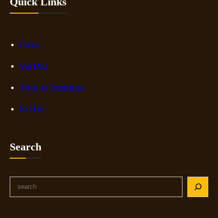
Quick Links
Home
Visi Misi
Struktur Organisasi
Kontak
Search
S
e
a
r