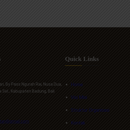
s
Quick Links
ri, By Pass Ngurah Rai, Nusa Dua,
Home
a Sel., Kabupaten Badung, Bali
Visi Misi
Struktur Organisasi
tan@gmail.com
Kontak