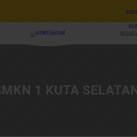
smkn
BE
KEGIAT
MKN 1 KUTA SELATAN