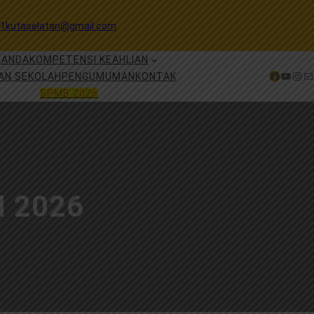
1kutaselatan@gmail.com
RANDA
KOMPETENSI KEAHLIAN
Facebook
YouTube
Instagram
Mail
AN SEKOLAH
PENGUMUMAN
KONTAK
SPMB 2026
 2026