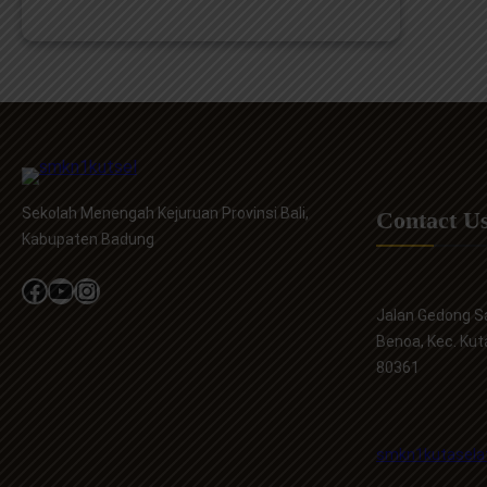
Penerimaan
Peserta
Didik
Baru
(PPDB)
SMKN
1
Kuta
Sekolah Menengah Kejuruan Provinsi Bali,
Contact U
Selatan
Kabupaten Badung
Tahun
Pelajaran
Facebook
YouTube
Instagram
2026/2027
Jalan Gedong Sa
Benoa, Kec. Kut
80361
smkn1kutasela