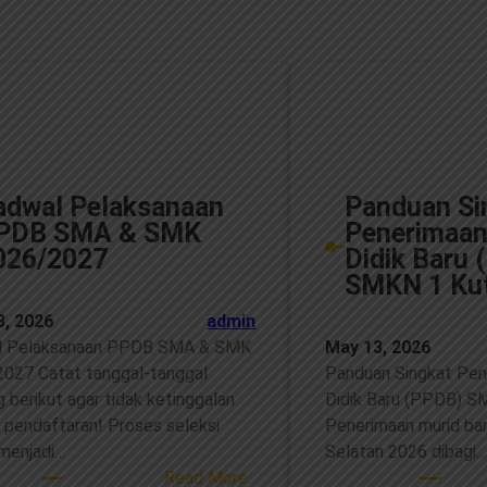
adwal Pelaksanaan
Panduan Si
PDB SMA & SMK
Penerimaan
026/2027
Didik Baru
SMKN 1 Kut
3, 2026
admin
l Pelaksanaan PPDB SMA & SMK
May 13, 2026
027 Catat tanggal-tanggal
Panduan Singkat Pen
g berikut agar tidak ketinggalan
Didik Baru (PPDB) S
 pendaftaran! Proses seleksi
Penerimaan murid ba
 menjadi…
Selatan 2026 dibagi
:
Read More