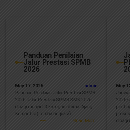
Panduan Penilaian
J
Jalur Prestasi SPMB
P
2026
2
May 17, 2026
admin
May 1
Panduan Penilaian Jalur Prestasi SPMB
Jadwa
2026 Jalur Prestasi SPMB SMK 2026
2026/2
dibagi menjadi 3 kategori utama: Ajang
pentin
Kompetisi (Lomba berjuara),…
proses
:
Read More
dibagi
Panduan