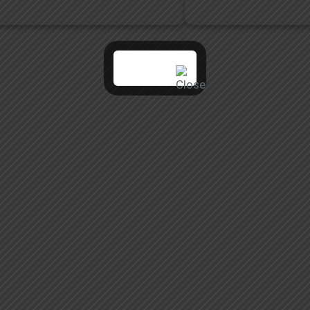
Jadwal
Pelaksanaan
PPDB
SMA
&
SMK
2026/2027