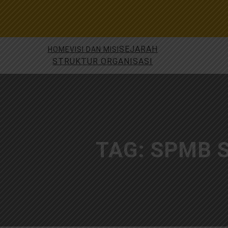
Skip
to
content
SEJARAH
HOME
VISI DAN MISI
STRUKTUR ORGANISASI
TAG:
SPMB S