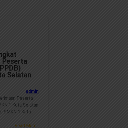
ngkat
 Peserta
 (PPDB)
a Selatan
admin
erimaan Peserta
MKN 1 Kuta Selatan
ru SMKN 1 Kuta
…
:
Read More