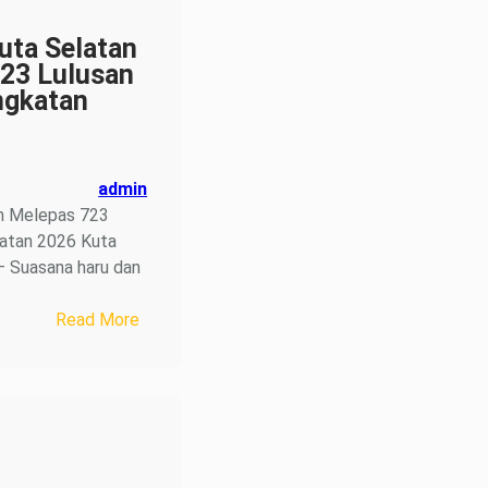
ta Selatan
23 Lulusan
ngkatan
admin
n Melepas 723
katan 2026 Kuta
– Suasana haru dan
:
Read More
SMKN
1
Kuta
Selatan
Melepas
723