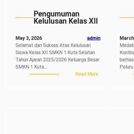
di
LKS
Pengumuman
Tingkat
Kelulusan Kelas XII
Kabupaten
Badung
May 3, 2026
admin
March
2026
Selamat dan Sukses Atas Kelulusan
Medali
Siswa Kelas XII SMKN 1 Kuta Selatan
Kontin
Tahun Ajaran 2025/2026 Keluarga Besar
berhas
SMKN 1 Kuta…
Peluru
:
Read More
Pengumuman
Kelulusan
Kelas
XII