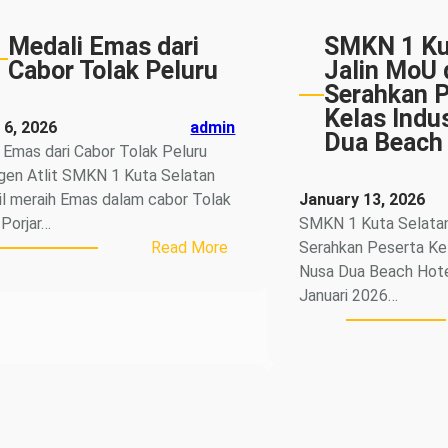
SMKN
1
Medali Emas dari
SMKN 1 Ku
Kuta
Cabor Tolak Peluru
Jalin MoU 
Selatan
Serahkan P
Tahun
Kelas Indu
 6, 2026
admin
Pelajaran
Dua Beach
 Emas dari Cabor Tolak Peluru
2026/2027
gen Atlit SMKN 1 Kuta Selatan
il meraih Emas dalam cabor Tolak
January 13, 2026
 Porjar…
SMKN 1 Kuta Selatan
:
Read More
Serahkan Peserta Kel
Medali
Nusa Dua Beach Hote
Emas
Januari 2026…
dari
Cabor
Tolak
Peluru