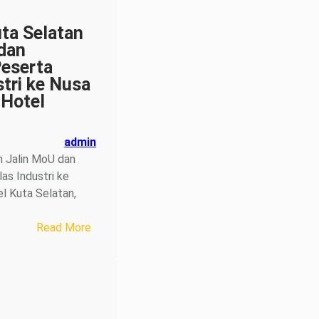
Lulusan
Terbaik
ta Selatan
Angkatan
dan
2026
eserta
stri ke Nusa
 Hotel
admin
 Jalin MoU dan
as Industri ke
l Kuta Selatan,
:
Read More
SMKN
1
Kuta
Selatan
Jalin