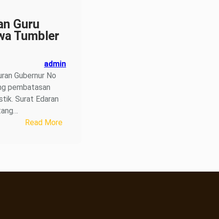
MoU
dan
an Guru
Serahkan
a Tumbler
Peserta
Kelas
admin
Industri
uran Gubernur No
ke
ang pembatasan
Nusa
tik. Surat Edaran
Dua
tang…
Beach
:
Read More
Hotel
Siswa
dan
Guru
Membawa
Tumbler