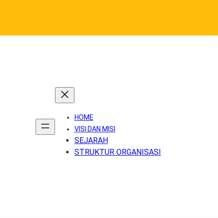
Skip
to
content
HOME
VISI DAN MISI
SEJARAH
STRUKTUR ORGANISASI