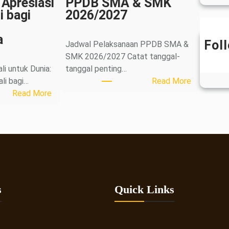
 Apresiasi
PPDB SMA & SMK
i bagi
2026/2027
a
Fol
Jadwal Pelaksanaan PPDB SMA &
SMK 2026/2027 Catat tanggal-
li untuk Dunia:
tanggal penting…
:
ali bagi…
Read More
:
J
Read More
P
a
e
d
s
w
a
a
n
l
H
P
a
e
s
Quick Links
n
l
g
a
a
k
t
s