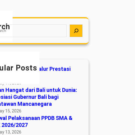
rch
ular Posts
uan Penilaian Jalur Prestasi
B 2026
ay 17, 2026
n Hangat dari Bali untuk Dunia:
siasi Gubernur Bali bagi
atawan Mancanegara
ay 15, 2026
wal Pelaksanaan PPDB SMA &
 2026/2027
ay 13, 2026