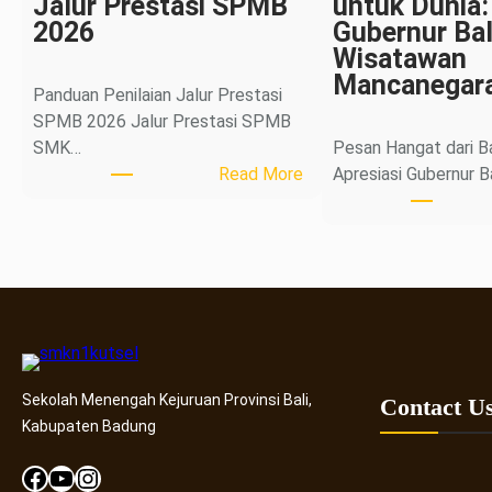
Jalur Prestasi SPMB
untuk Dunia:
2026
Gubernur Bal
Wisatawan
Mancanegar
Panduan Penilaian Jalur Prestasi
SPMB 2026 Jalur Prestasi SPMB
SMK…
Pesan Hangat dari Ba
:
Read More
Apresiasi Gubernur B
P
a
n
d
u
a
n
P
Sekolah Menengah Kejuruan Provinsi Bali,
Contact U
e
Kabupaten Badung
n
i
Facebook
YouTube
Instagram
l