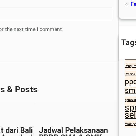
Fe
or the next time I comment.
Tag
anbk
NusaDu
Pengum
Peserta
pp
es & Posts
smk
spmb s
sp
se
tolak p
 dari Bali
Jadwal Pelaksanaan