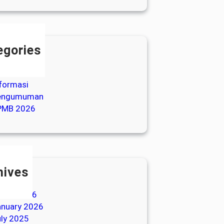
egories
genda
rita
formasi
engumuman
PMB 2026
hives
ay 2026
arch 2026
anuary 2026
ly 2025