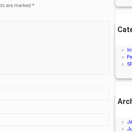
lds are marked
*
Cat
A
Be
In
P
S
Arc
M
M
J
Ju