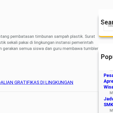
Sea
S
e
a
ntang pembatasan timbunan sampah plastik. Surat
r
k sekali pakai di lingkungan instansi pemerintah
c
an gerakan semua siswa dan guru membawa tumbler
h
Pop
Pand
SPM
M
Pesa
Apre
LIAN GRATIFIKAS DI LINGKUNGAN
Wis
M
Jad
SMK
M