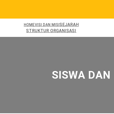
Skip
to
content
SEJARAH
HOME
VISI DAN MISI
STRUKTUR ORGANISASI
SISWA DAN