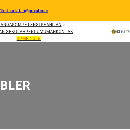
1kutaselatan@gmail.com
RANDA
KOMPETENSI KEAHLIAN
Facebook
YouTube
Instagram
Mail
AN SEKOLAH
PENGUMUMAN
KONTAK
SPMB 2026
BLER